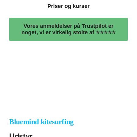
Priser og kurser
Vores anmeldelser på Trustpilot er
noget, vi er virkelig stolte af ⭐⭐⭐⭐⭐
Bluemind kitesurfing
Udstyr